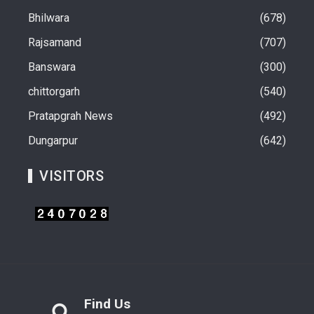
Bhilwara
678
Rajsamand
707
Banswara
300
chittorgarh
540
Pratapgrah News
492
Dungarpur
642
VISITORS
Find Us