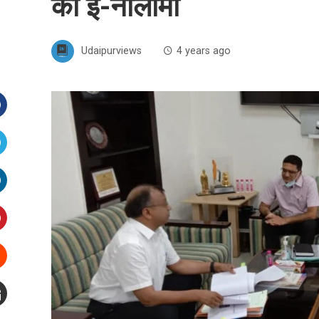
की ई-नीलामी
Udaipurviews
4 years ago
Facebook
witter
inkedIn
interest
Stumbleupon