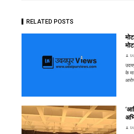
RELATED POSTS
मोट
मोट
Ud
उदयप
के म
आरोप
‘आख
अभि
Ud