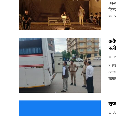
उदयप
क्रि
समाप
अवै
स्ल
Ud
3 लक
अगस्
तत्वा
राज
Ud