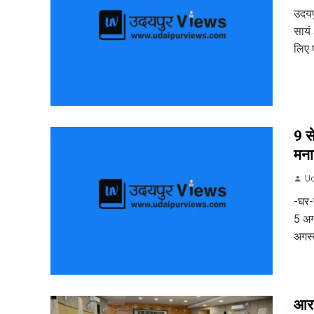
उदयप
सायं
लिए प
9 स
मना
Ud
-घर-घ
5 अग
अगस्
आरय