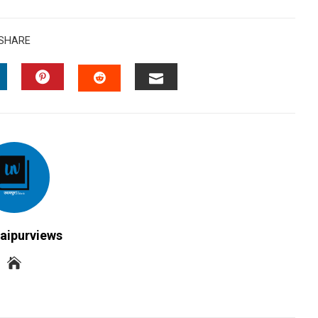
SHARE
INKEDIN
PINTEREST
EMAIL
STUMBLEUPON
aipurviews