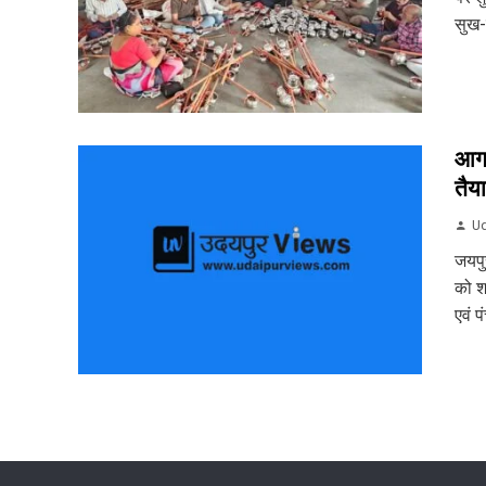
सुख-
आगा
तैया
Ud
जयपुर
को श
एवं प