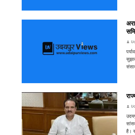
अरा
समि
Ud
पर्य
सुझा
संसा
राज्
Ud
उदयप
सांसद
है। र