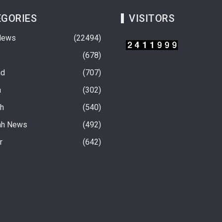
GORIES
VISITORS
News
22494
678
nd
707
a
302
rh
540
ah News
492
चवें चरण अंतर्गत फतेहनगर-
10 अगस्त से होगी सरकारी स्कूलों में बच्चों की हिंदी
r
642
परामर्श कार्यशाला ‘संवाद’
पढ़ने की परीक्षा
20 hours ago