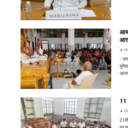
आयड
आरा
Ud
- दश
मुक्त
उदयप
11 
Ud
21वी
पर शु