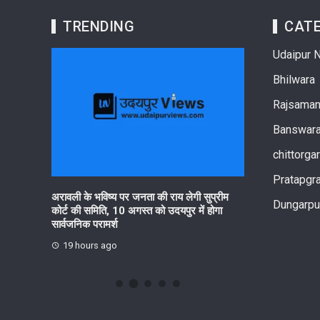
TRENDING
CATE
Udaipur 
Bhilwara
Rajsama
Banswar
chittorga
Pratapgr
रहेगा हर घर
अरावली के भविष्य पर जनता की राय लेगी सुप्रीम
आरयूआईडीपी के पां
Dungarpu
कोर्ट की समिति, 10 अगस्त को उदयपुर में होगा
सनवाड़ में हितधारक 
सार्वजनिक परामर्श
आयोजित
19 hours ago
20 hours ago