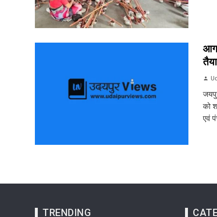
आगा
तैया
Ud
जयपुर
को श
एवं प
TRENDING
CATE