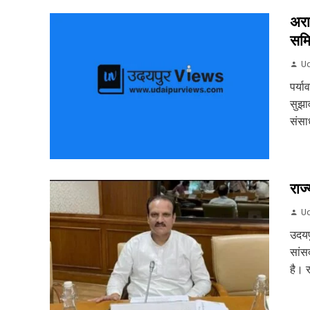
अरा
समि
Ud
पर्य
सुझा
संसा
राज्
Ud
उदयप
सांसद
है। र