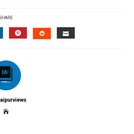
SHARE
INKEDIN
PINTEREST
EMAIL
STUMBLEUPON
aipurviews