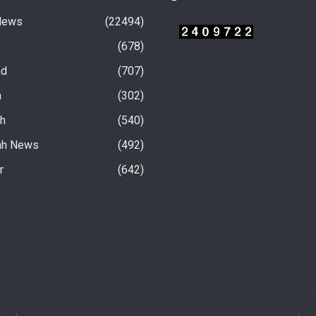
News
22494
678
nd
707
a
302
rh
540
ah News
492
चवें चरण अंतर्गत फतेहनगर-
10 अगस्त से होगी सरकारी स्कूलों में बच्चों की हिंदी
r
642
परामर्श कार्यशाला ‘संवाद’
पढ़ने की परीक्षा
8 hours ago