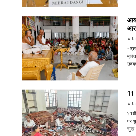
आयड
आरा
Ud
- दश
मुक्त
उदयप
11 
Ud
21वी
पर शु
सुख-