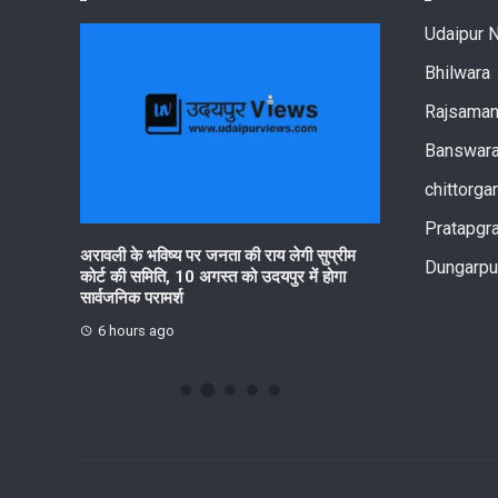
Udaipur 
Bhilwara
Rajsama
Banswar
chittorga
Pratapgr
रहेगा हर घर
अरावली के भविष्य पर जनता की राय लेगी सुप्रीम
आरयूआईडीपी के पां
Dungarpu
कोर्ट की समिति, 10 अगस्त को उदयपुर में होगा
सनवाड़ में हितधारक 
सार्वजनिक परामर्श
आयोजित
6 hours ago
8 hours ago