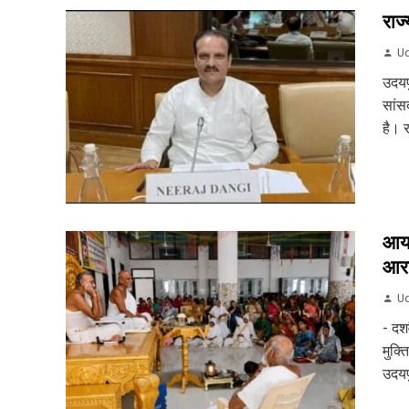
राज्
Ud
उदयप
सांसद
है। र
आयड
आरा
Ud
- दश
मुक्त
उदयप