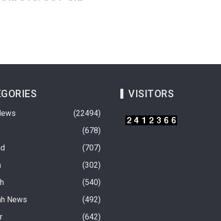
GORIES
VISITORS
News
22494
678
nd
707
a
302
rh
540
ah News
492
चवें चरण अंतर्गत फतेहनगर-
10 अगस्त से होगी सरकारी स्कूलों में बच्चों की हिंदी
r
642