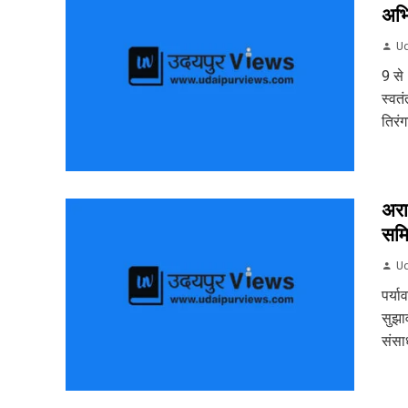
अभ
Ud
9 से
स्वत
तिरं
अरा
समि
Ud
पर्य
सुझा
संसा