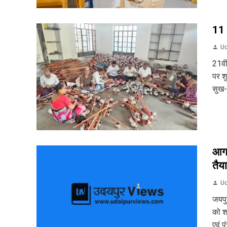
11 
Ud
21वी
पर शु
सुख-
आगा
तैया
Ud
जयपुर
को श
एवं प