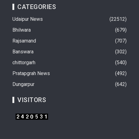
CATEGORIES
Udaipur News
22512
Bhilwara
679
Rajsamand
707
Banswara
302
chittorgarh
540
Pratapgrah News
492
Dungarpur
642
VISITORS