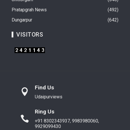
Pratapgrah News
492
Dungarpur
642
VISITORS
Find Us
Udaipurviews
Ring Us
+91 8302343937, 9983980060,
9929099430