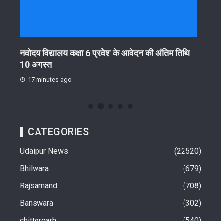
िथि
उदयपुर में वन स्टॉप सेंटर भवन का शिलान्यास, महिलाओं को
10 अ
मिलेंगी सुविधाएं
प्रग
22 minutes ago
29
CATEGORIES
Udaipur News
22520
Bhilwara
679
Rajsamand
708
Banswara
302
chittorgarh
540