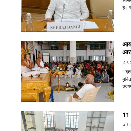
सांसद
है। र
आयड
आरा
Ud
- दश
मुक्त
उदयप
11 
Ud