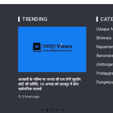
TRENDING
CATE
Udaipur 
Bhilwara
Rajsama
Banswar
chittorga
Pratapgr
रहेगा हर घर
अरावली के भविष्य पर जनता की राय लेगी सुप्रीम
आरयूआईडीपी के पां
Dungarpu
कोर्ट की समिति, 10 अगस्त को उदयपुर में होगा
सनवाड़ में हितधारक 
सार्वजनिक परामर्श
आयोजित
2 hours ago
3 hours ago