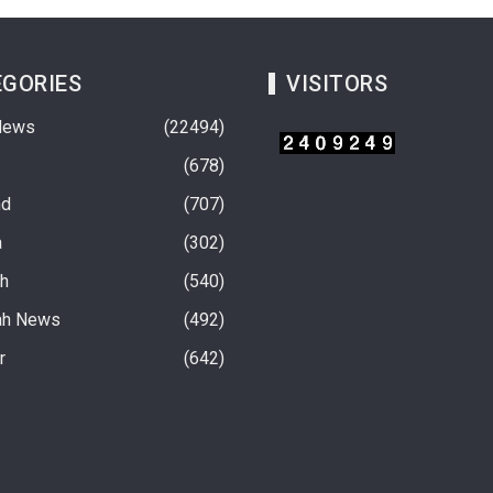
GORIES
VISITORS
News
22494
678
nd
707
a
302
rh
540
ah News
492
चवें चरण अंतर्गत फतेहनगर-
10 अगस्त से होगी सरकारी स्कूलों में बच्चों की हिंदी
r
642
परामर्श कार्यशाला ‘संवाद’
पढ़ने की परीक्षा
3 hours ago