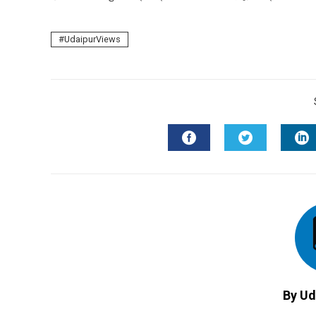
mail
e
UdaipurViews
FACEBOOK
TWITTER
L
By Ud