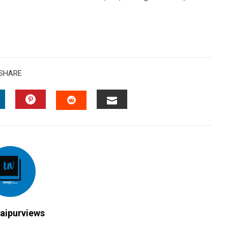
SHARE
INKEDIN
PINTEREST
EMAIL
STUMBLEUPON
aipurviews