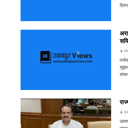
तिरं
अरा
समि
Ud
पर्य
सुझा
संसा
राज्
Ud
उदयप