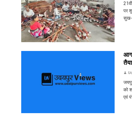
21वी
पर शु
सुख-
आगा
तैया
Ud
जयपुर
को श
एवं प