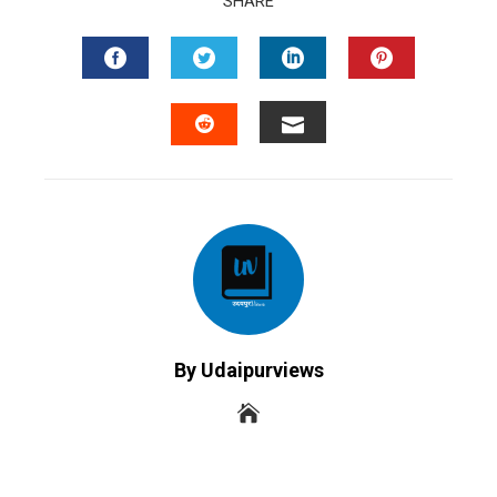
SHARE
FACEBOOK
TWITTER
LINKEDIN
PINTERES
EMAIL
STUMBLEUPON
By Udaipurviews