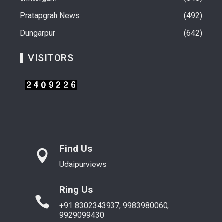
Pratapgrah News
492
Dungarpur
642
VISITORS
Find Us
Udaipurviews
Ring Us
+91 8302343937, 9983980060,
9929099430