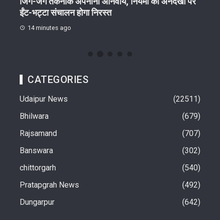
जिग-जैग तकनीक अपनाना अनिवार्य, नियमों की अनदेखी पर
खेलो 
ईंट-भट्टा संचालन होगा निरस्त
15
14 minutes ago
CATEGORIES
Udaipur News
22511
Bhilwara
679
Rajsamand
707
Banswara
302
chittorgarh
540
Pratapgrah News
492
Dungarpur
642