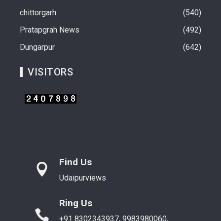
chittorgarh
540
Pratapgrah News
492
Dungarpur
642
VISITORS
Find Us
Udaipurviews
Ring Us
+91 8302343937, 9983980060,