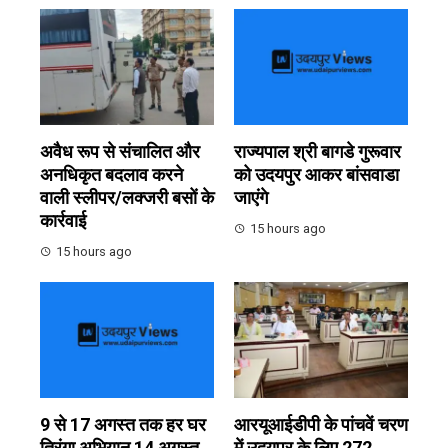
अवैध रूप से संचालित और
राज्यपाल श्री बागडे गुरूवार
अनधिकृत बदलाव करने
को उदयपुर आकर बांसवाडा
वाली स्लीपर/लक्जरी बसों के
जाएंगे
कार्रवाई
15 hours ago
15 hours ago
9 से 17 अगस्त तक हर घर
आरयूआईडीपी के पांचवें चरण
तिरंगा अभियान 14 अगस्त
में उदयपुर के लिए 272