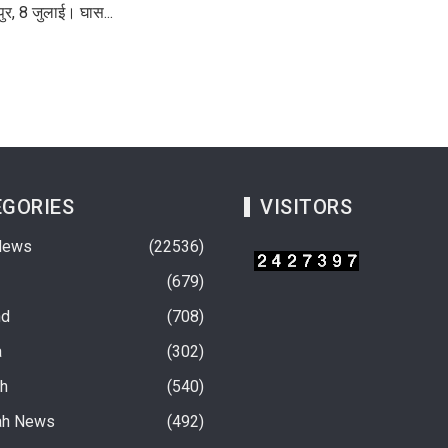
ुर, 8 जुलाई। घास...
GORIES
VISITORS
News
22536
679
nd
708
a
302
rh
540
ah News
492
िनंदन एवं बाल संस्कार कार्यक्रम
“नशा आग है, जिसकी आंच अपने घर तक भी पहुंच