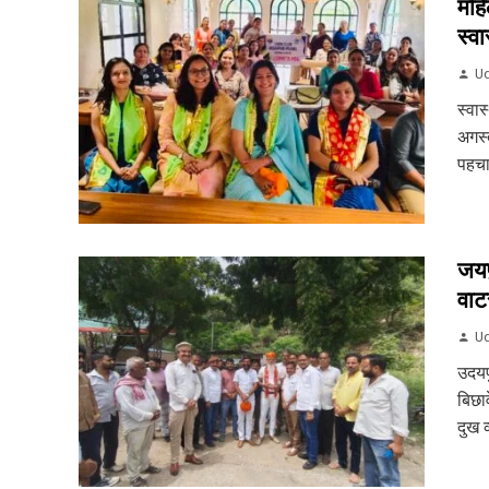
महि
स्वास
Ud
स्वास
अगस्त
पहचा
जयप
वाट
Ud
उदयप
बिछाव
दुख व