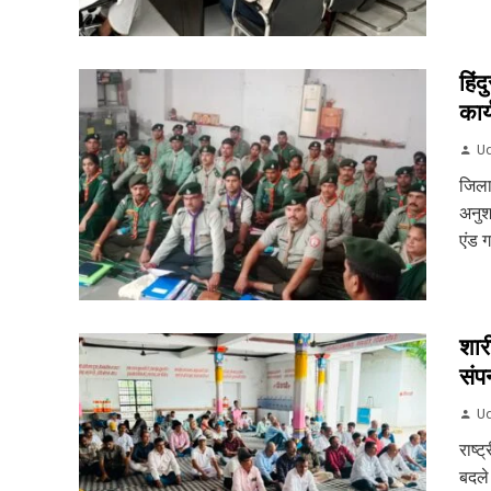
हिं
कार
Ud
जिला 
अनुश
एंड 
शार
संपन
Ud
राष्ट
बदले 