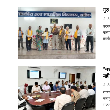
गुर
Ud
उदयप
माध्य
कार्य
“नश
यही
Ud
राज्
नशामु
राज्य