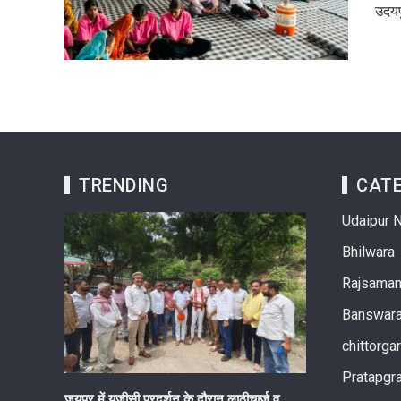
उदयप
TRENDING
CATE
Udaipur 
Bhilwara
Rajsama
Banswar
chittorga
Pratapgr
ागरूकता पर
जयपुर में यूजीसी प्रदर्शन के दौरान लाठीचार्ज व
गुरु वंदन छात्र अभ